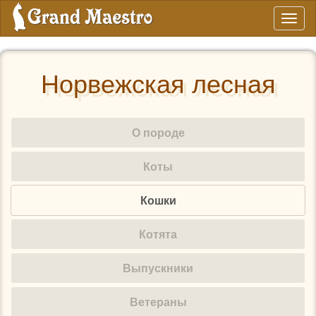
Toggl
naviga
Норвежская лесная
О породе
Коты
Кошки
Котята
Выпускники
Ветераны