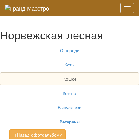
Toggl
naviga
Норвежская лесная
О породе
Коты
Кошки
Котята
Выпускники
Ветераны
Назад к фотоальбому