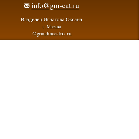
info@gm-cat.ru
Владелец Игнатова Оксана
г. Москва
@grandmaestro_ru