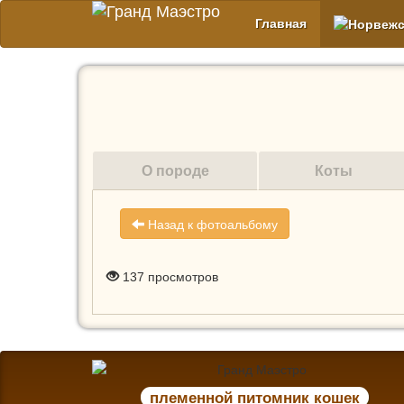
Главная
О породе
Коты
Назад к фотоальбому
137
просмотров
племенной питомник кошек