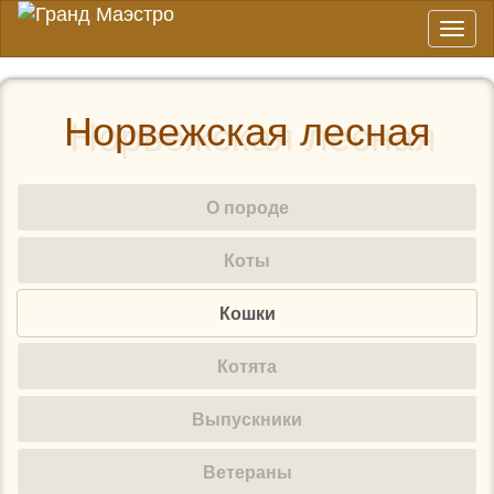
Toggl
naviga
Норвежская лесная
О породе
Коты
Кошки
Котята
Выпускники
Ветераны