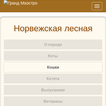
Toggl
naviga
Норвежская лесная
О породе
Коты
Кошки
Котята
Выпускники
Ветераны