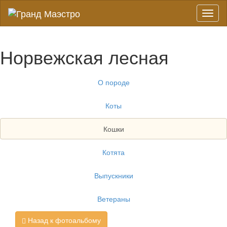
Toggl
naviga
Норвежская лесная
О породе
Коты
Кошки
Котята
Выпускники
Ветераны
Назад к фотоальбому