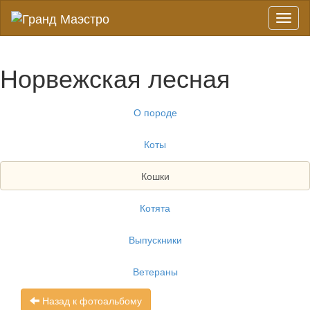
Toggl
naviga
Норвежская лесная
О породе
Коты
Кошки
Котята
Выпускники
Ветераны
Назад к фотоальбому