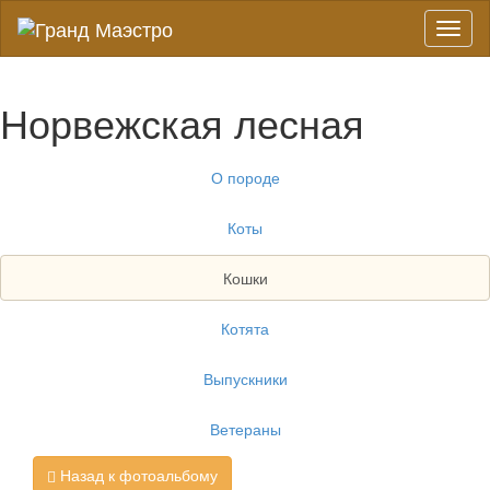
Toggl
naviga
Норвежская лесная
О породе
Коты
Кошки
Котята
Выпускники
Ветераны
Назад к фотоальбому