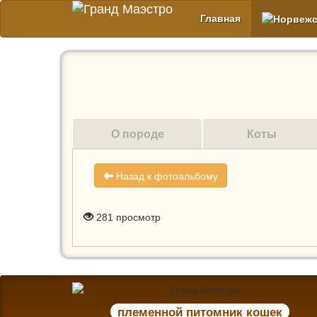
Главная
О породе
Коты
Назад к фотоальбому
281
просмотр
племенной питомник кошек