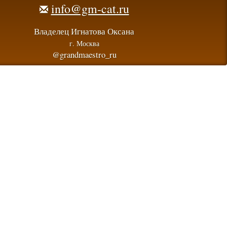
info@gm-cat.ru
Владелец Игнатова Оксана
г. Москва
@grandmaestro_ru