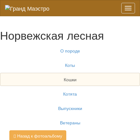
Toggl
naviga
Норвежская лесная
О породе
Коты
Кошки
Котята
Выпускники
Ветераны
Назад к фотоальбому