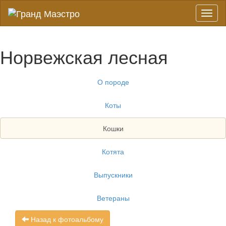
Toggl
naviga
Норвежская лесная
О породе
Коты
Кошки
Котята
Выпускники
Ветераны
Назад к фотоальбому