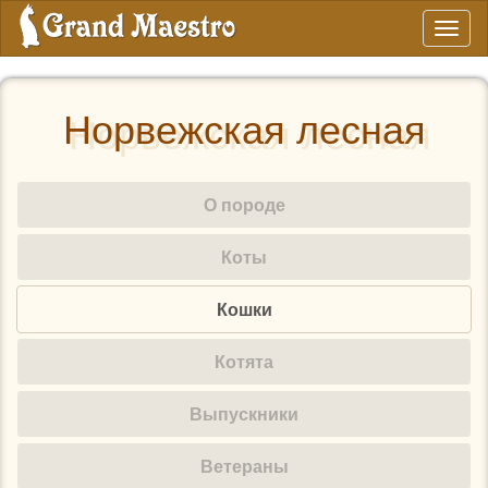
Toggl
naviga
Норвежская лесная
О породе
Коты
Кошки
Котята
Выпускники
Ветераны