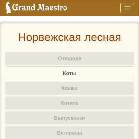
Toggl
naviga
Норвежская лесная
О породе
Коты
Кошки
Котята
Выпускники
Ветераны