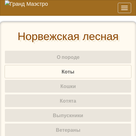
Toggl
naviga
Норвежская лесная
О породе
Коты
Кошки
Котята
Выпускники
Ветераны