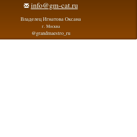
info@gm-cat.ru
Владелец Игнатова Оксана
г. Москва
@grandmaestro_ru