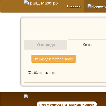
Главная
О породе
Коты
Назад к фотоальбому
103
просмотра
племенной питомник кошек