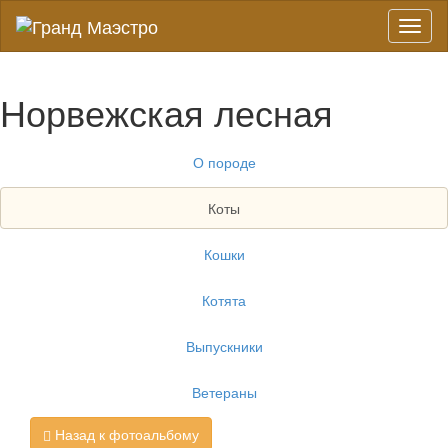
Toggl
naviga
Норвежская лесная
О породе
Коты
Кошки
Котята
Выпускники
Ветераны
Назад к фотоальбому