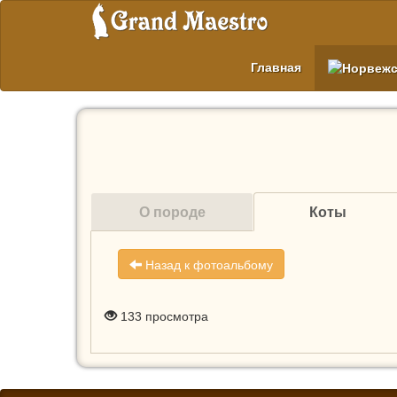
Главная
О породе
Коты
Назад к фотоальбому
133
просмотра