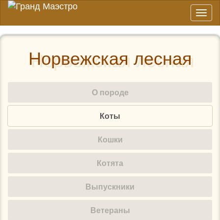
Toggl
naviga
Норвежская лесная
О породе
Коты
Кошки
Котята
Выпускники
Ветераны