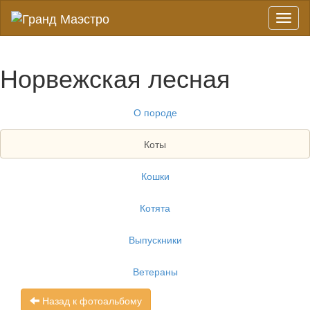
Toggl
naviga
Норвежская лесная
О породе
Коты
Кошки
Котята
Выпускники
Ветераны
Назад к фотоальбому