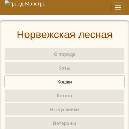
Toggl
naviga
Норвежская лесная
О породе
Коты
Кошки
Котята
Выпускники
Ветераны