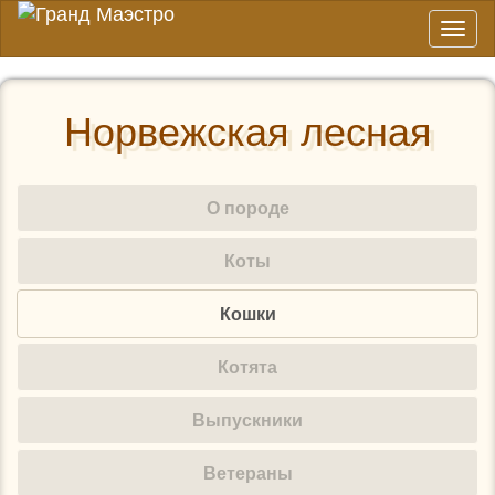
Toggl
naviga
Норвежская лесная
О породе
Коты
Кошки
Котята
Выпускники
Ветераны