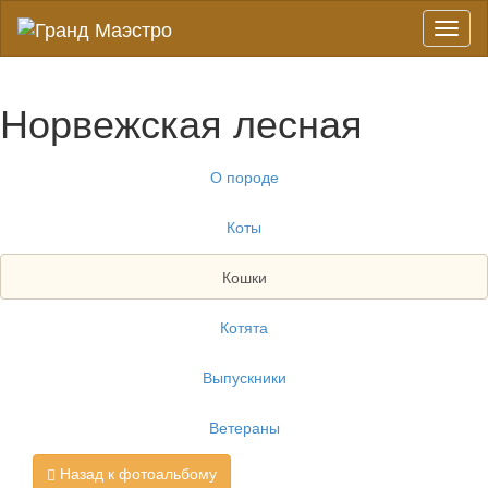
Toggl
naviga
Норвежская лесная
О породе
Коты
Кошки
Котята
Выпускники
Ветераны
Назад к фотоальбому